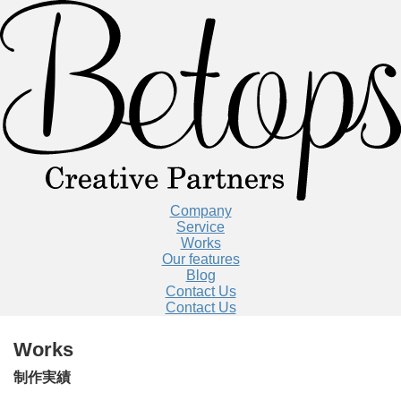
Company
Service
Works
Our features
Blog
Contact Us
Contact Us
Works
制作実績