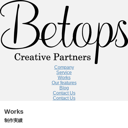
Company
Service
Works
Our features
Blog
Contact Us
Contact Us
Works
制作実績